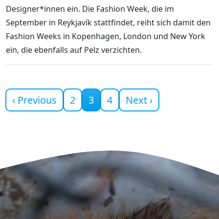
Designer*innen ein. Die Fashion Week, die im
September in Reykjavík stattfindet, reiht sich damit den
Fashion Weeks in Kopenhagen, London und New York
ein, die ebenfalls auf Pelz verzichten.
Current page
‹ Previous
2
3
4
Next ›