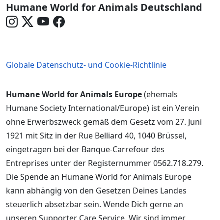
Germany - Social Menu in German
Humane World for Animals Deutschland
Germany - Legal Menu
Globale Datenschutz- und Cookie-Richtlinie
Humane World for Animals Europe
(ehemals
Humane Society International/Europe) ist ein Verein
ohne Erwerbszweck gemäß dem Gesetz vom 27. Juni
1921 mit Sitz in der Rue Belliard 40, 1040 Brüssel,
eingetragen bei der Banque-Carrefour des
Entreprises unter der Registernummer 0562.718.279.
Die Spende an Humane World for Animals Europe
kann abhängig von den Gesetzen Deines Landes
steuerlich absetzbar sein. Wende Dich gerne an
unseren Supporter Care Service. Wir sind immer