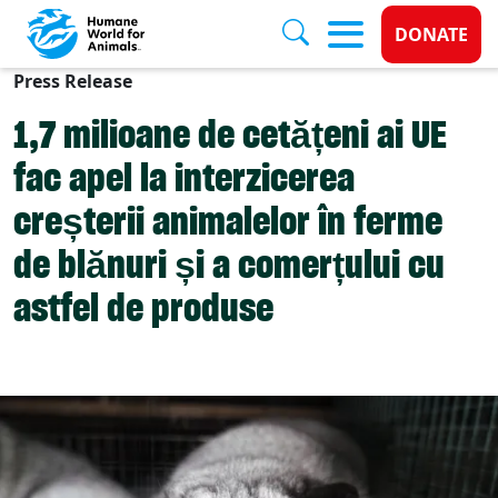
Donate 
DONATE
Press Release
Skip to main content
1,7 milioane de cetățeni ai UE
fac apel la interzicerea
creșterii animalelor în ferme
de blănuri și a comerțului cu
astfel de produse