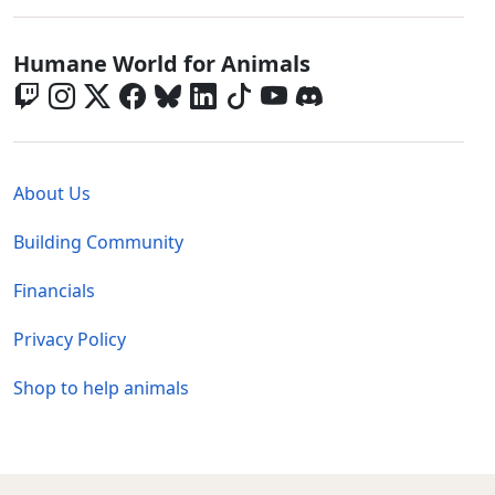
Global - Social Menu
Humane World for Animals
Global - Legal Menu
About Us
Building Community
Financials
Privacy Policy
Shop to help animals