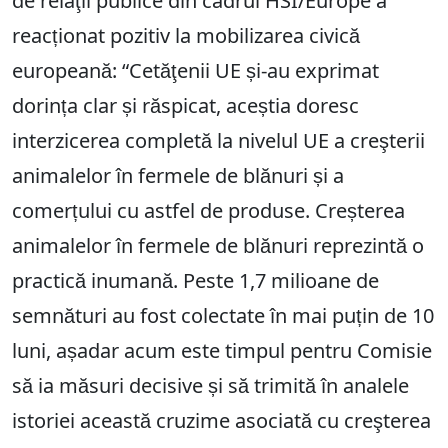
de relaţii publice din cadrul HSI/Europe a
reacționat pozitiv la mobilizarea civică
europeană: “Cetăţenii UE și-au exprimat
dorința clar și răspicat, aceștia doresc
interzicerea completă la nivelul UE a creşterii
animalelor în fermele de blănuri și a
comerțului cu astfel de produse. Creșterea
animalelor în fermele de blănuri reprezintă o
practică inumană. Peste 1,7 milioane de
semnături au fost colectate în mai puțin de 10
luni, așadar acum este timpul pentru Comisie
să ia măsuri decisive și să trimită în analele
istoriei această cruzime asociată cu creşterea