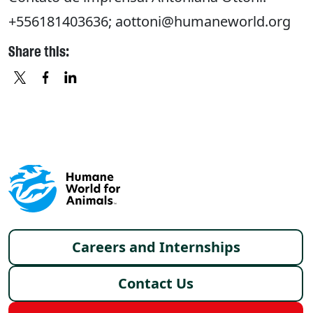
+556181403636; aottoni@humaneworld.org
Share this:
X
FACEBOOK
LINKEDIN
Footer menu
Careers and Internships
Contact Us