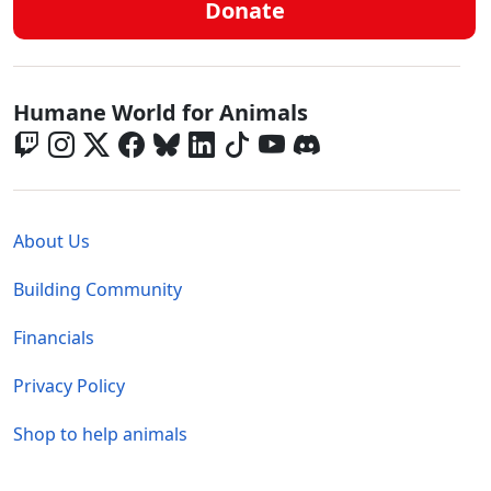
Donate
Global - Social Menu
Humane World for Animals
Global - Legal Menu
About Us
Building Community
Financials
Privacy Policy
Shop to help animals