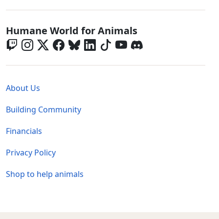
Global - Social Menu
Humane World for Animals
Global - Legal Menu
About Us
Building Community
Financials
Privacy Policy
Shop to help animals