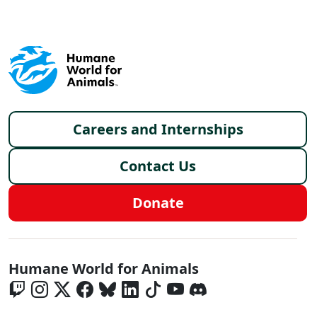
Footer menu
Careers and Internships
Contact Us
Donate
Global - Social Menu
Humane World for Animals