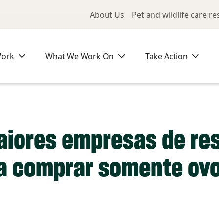
Utility Me
About Us
Pet and wildlife care r
Work
What We Work On
Take Action
aiores empresas de re
 comprar somente ovos