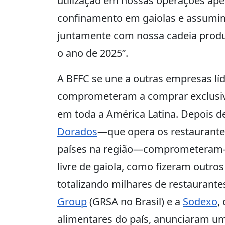
utilização em nossas operações ape
confinamento em gaiolas e assumim
juntamente com nossa cadeia produt
o ano de 2025”.
A BFFC se une a outras empresas lí
comprometeram a comprar exclusivam
em toda a América Latina. Depois d
Dorados
—que opera os restaurante
países na região—comprometeram-
livre de gaiola, como fizeram outro
totalizando milhares de restaurante
Group
(GRSA no Brasil) e a
Sodexo
,
alimentares do país, anunciaram uma