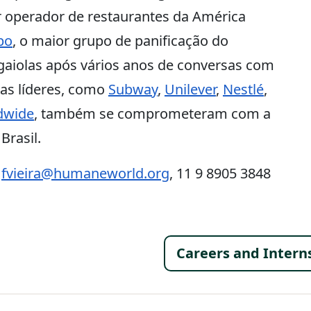
r operador de restaurantes da América
bo
, o maior grupo de panificação do
 gaiolas após vários anos de conversas com
sas líderes, como
Subway
,
Unilever
,
Nestlé
,
dwide
, também se comprometeram com a
Brasil.
,
fvieira@humaneworld.org
, 11 9 8905 3848
Footer 
Careers and Intern