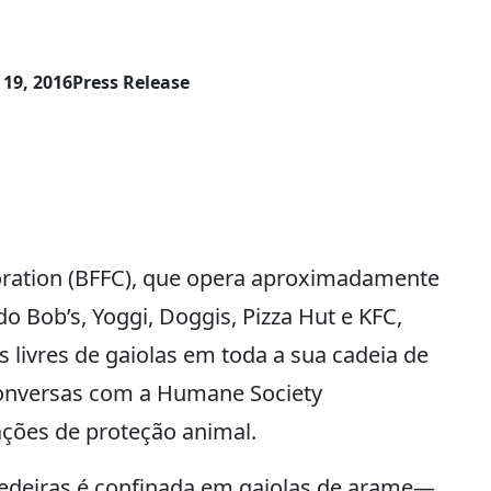
19, 2016
Press Release
oration (BFFC), que opera aproximadamente
do Bob’s, Yoggi, Doggis, Pizza Hut e KFC,
livres de gaiolas em toda a sua cadeia de
conversas com a Humane Society
zações de proteção animal.
poedeiras é confinada em gaiolas de arame—