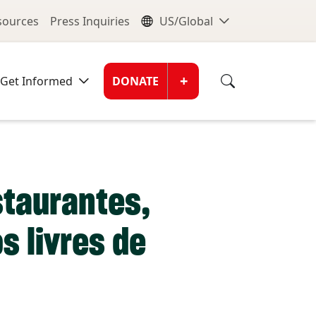
nu
Global Me
esources
Press Inquiries
US/Global
Donate Men
+
Get Informed
DONATE
staurantes,
 livres de