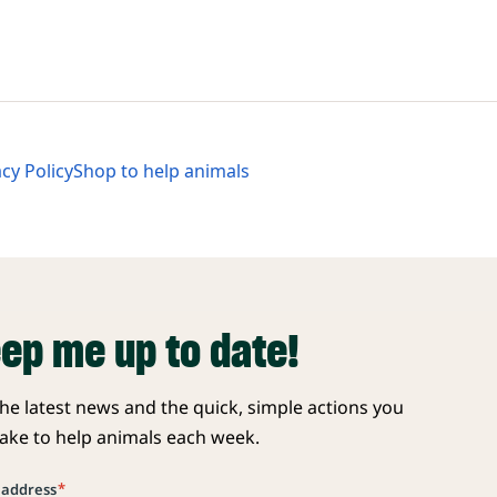
al Menu
al Menu
acy Policy
Shop to help animals