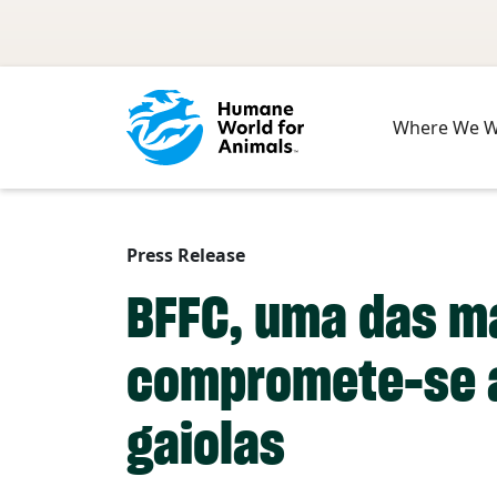
Skip to main content
Where We 
Press Release
BFFC, uma das m
compromete-se a
gaiolas