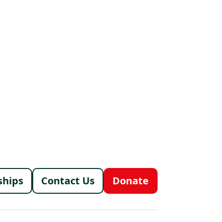
menu
ships
Contact Us
Donate