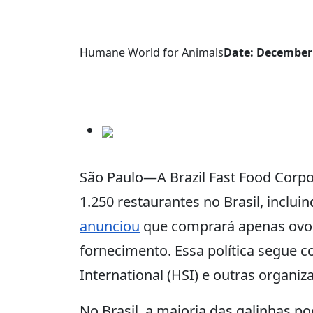
Humane World for Animals
Date: December 
São Paulo—A Brazil Fast Food Corp
1.250 restaurantes no Brasil, incluin
anunciou
que comprará apenas ovos 
fornecimento. Essa política segue 
International (HSI) e outras organi
No Brasil, a maioria das galinhas 