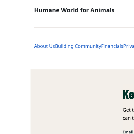
Global - Soci
Humane World for Animals
Global - Leg
About Us
Building Community
Financials
Priv