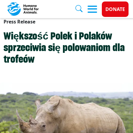
Donate 
DONATE
Press Release
Skip to main content
Większość Polek i Polaków
sprzeciwia się polowaniom dla
trofeów