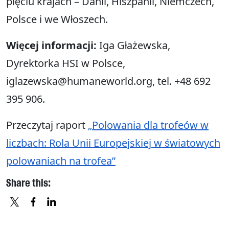
pięciu krajach – Danii, Hiszpanii, Niemczech,
Polsce i we Włoszech.
Więcej informacji:
Iga Głażewska,
Dyrektorka HSI w Polsce,
iglazewska@humaneworld.org, tel. +48 692
395 906.
Przeczytaj raport
„Polowania dla trofeów w
liczbach: Rola Unii Europejskiej w światowych
polowaniach na trofea”
Share this:
X
FACEBOOK
LINKEDIN