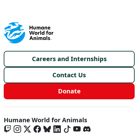
Footer menu
Careers and Internships
Contact Us
Donate
Global - Social Menu
Humane World for Animals