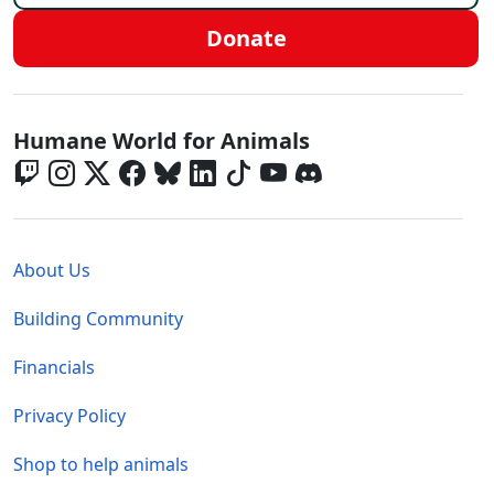
Donate
Global - Social Menu
Humane World for Animals
Global - Legal Menu
About Us
Building Community
Financials
Privacy Policy
Shop to help animals