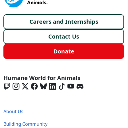
Footer menu
Careers and Internships
Contact Us
Donate
Global - Social Menu
Humane World for Animals
Global - Legal Menu
About Us
Building Community