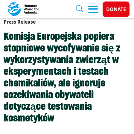
Donate 
DONATE
Press Release
Skip to main content
Komisja Europejska popiera
stopniowe wycofywanie się z
wykorzystywania zwierząt w
eksperymentach i testach
chemikaliów, ale ignoruje
oczekiwania obywateli
dotyczące testowania
kosmetyków