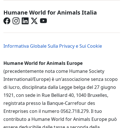
Italy - Social Menu in Italian
Humane World for Animals Italia
Italy - Legal Menu
Informativa Globale Sulla Privacy e Sui Cookie
Humane World for Animals Europe
(precedentemente nota come Humane Society
International/Europe) è un'associazione senza scopo
di lucro, disciplinata dalla Legge belga del 27 giugno
1921, con sede in Rue Belliard 40, 1040 Bruxelles,
registrata presso la Banque-Carrefour des
Entreprises con il numero 0562.718.279. Il tuo
contributo a Humane World for Animals Europe può
essere deducibile dalle tasse a seconda della