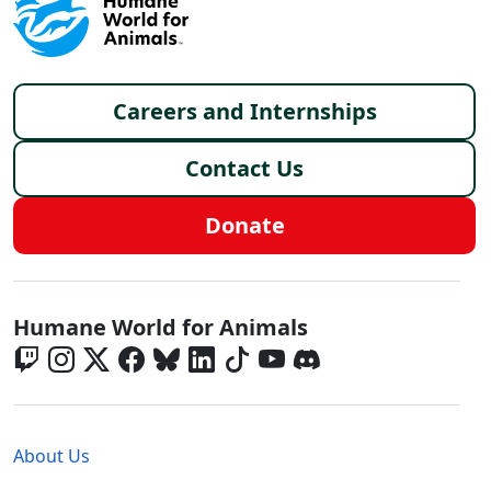
Footer menu
Careers and Internships
Contact Us
Donate
Global - Social Menu
Humane World for Animals
Global - Legal Menu
About Us