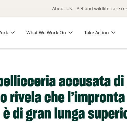
Utility Me
About Us
Pet and wildlife care r
Work
What We Work On
Take Action
 pellicceria accusata d
 rivela che l’impronta 
 è di gran lunga superio