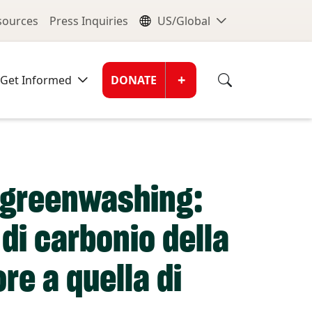
nu
Global Me
esources
Press Inquiries
US/Global
Donate Men
+
Get Informed
DONATE
i greenwashing:
di carbonio della
re a quella di