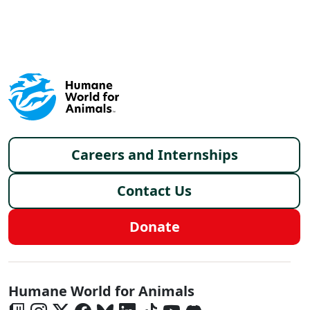
X
FACEBOOK
LINKEDIN
Footer menu
Careers and Internships
Contact Us
Donate
Global - Social Menu
Humane World for Animals