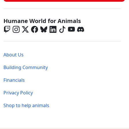
Global - Social Menu
Humane World for Animals
Global - Legal Menu
About Us
Building Community
Financials
Privacy Policy
Shop to help animals