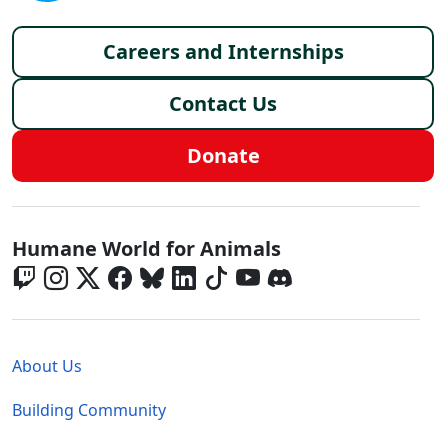
Footer menu
Careers and Internships
Contact Us
Donate
Global - Social Menu
Humane World for Animals
Global - Legal Menu
About Us
Building Community