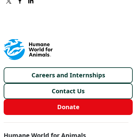
X
FACEBOOK
LINKEDIN
Footer menu
Careers and Internships
Contact Us
Donate
Global - Social Menu
Humane World for Animals