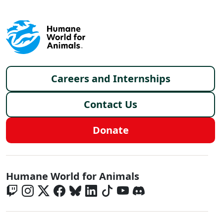
Footer menu
Careers and Internships
Contact Us
Donate
Global - Social Menu
Humane World for Animals
Global - Legal Menu