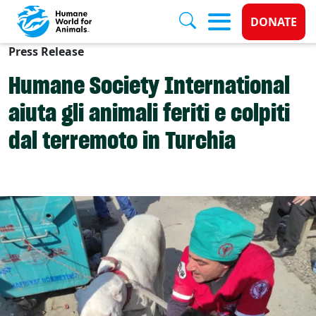
Donate 
DONATE
Press Release
Skip to main content
Humane Society International
aiuta gli animali feriti e colpiti
dal terremoto in Turchia