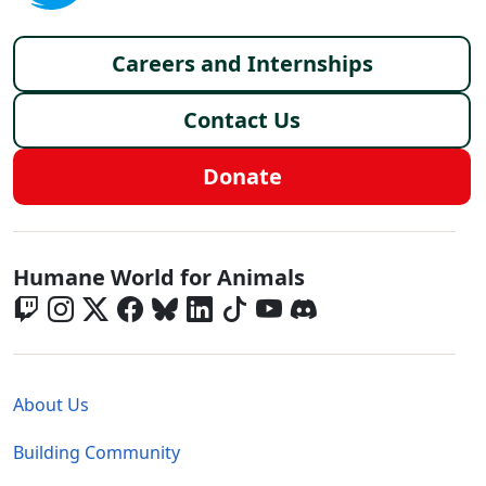
Footer menu
Careers and Internships
Contact Us
Donate
Global - Social Menu
Humane World for Animals
Global - Legal Menu
About Us
Building Community