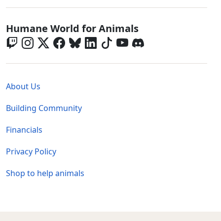
Global - Social Menu
Humane World for Animals
Global - Legal Menu
About Us
Building Community
Financials
Privacy Policy
Shop to help animals