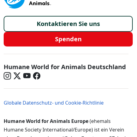
Footer - Germany/de
Kontaktieren Sie uns
Spenden
Germany - Social Menu in German
Humane World for Animals Deutschland
Germany - Legal Menu
Globale Datenschutz- und Cookie-Richtlinie
Humane World for Animals Europe
(ehemals
Humane Society International/Europe) ist ein Verein