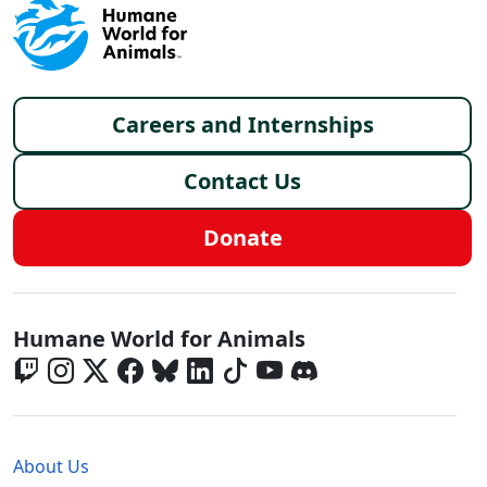
Footer menu
Careers and Internships
Contact Us
Donate
Global - Social Menu
Humane World for Animals
Global - Legal Menu
About Us