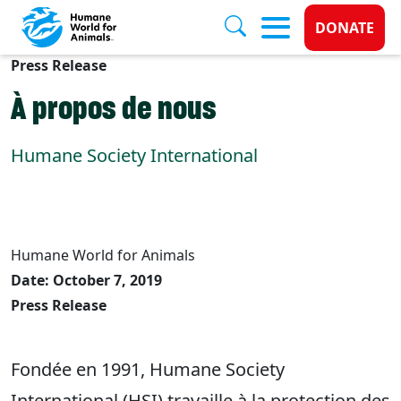
Donate 
DONATE
Press Release
Skip to main content
À propos de nous
Humane Society International
Humane World for Animals
Date: October 7, 2019
Press Release
Fondée en 1991, Humane Society
International (HSI) travaille à la protection des