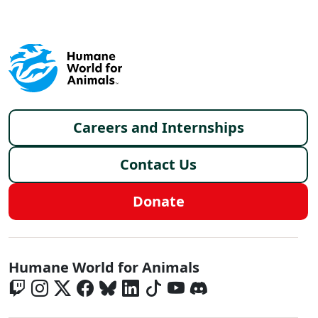
Footer menu
Careers and Internships
Contact Us
Donate
Global - Social Menu
Humane World for Animals