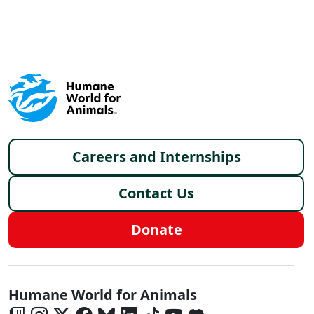
X
FACEBOOK
LINKEDIN
Footer menu
Careers and Internships
Contact Us
Donate
Global - Social Menu
Humane World for Animals