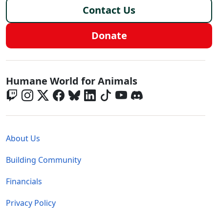
Contact Us
Donate
Global - Social Menu
Humane World for Animals
Global - Legal Menu
About Us
Building Community
Financials
Privacy Policy