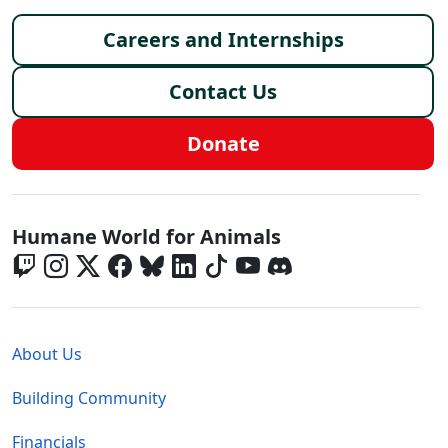
Footer menu
Careers and Internships
Contact Us
Donate
Global - Social Menu
Humane World for Animals
Global - Legal Menu
About Us
Building Community
Financials