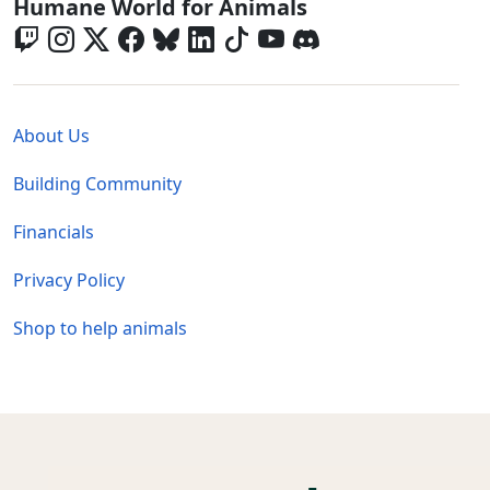
Global - Social Menu
Humane World for Animals
Global - Legal Menu
About Us
Building Community
Financials
Privacy Policy
Shop to help animals