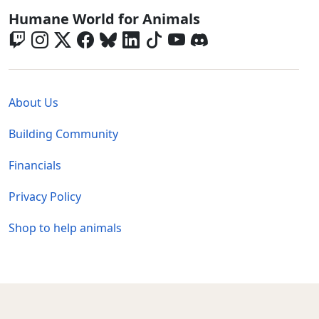
Global - Social Menu
Humane World for Animals
Global - Legal Menu
About Us
Building Community
Financials
Privacy Policy
Shop to help animals