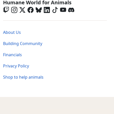
Global - Social Menu
Humane World for Animals
Global - Legal Menu
About Us
Building Community
Financials
Privacy Policy
Shop to help animals