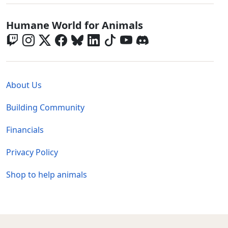
Global - Social Menu
Humane World for Animals
Global - Legal Menu
About Us
Building Community
Financials
Privacy Policy
Shop to help animals