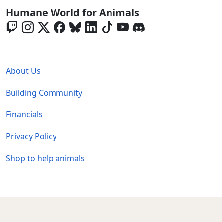
Global - Social Menu
Humane World for Animals
Global - Legal Menu
About Us
Building Community
Financials
Privacy Policy
Shop to help animals