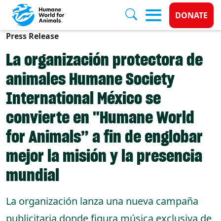
Donate 
DONATE
Press Release
Skip to main content
La organización protectora de
animales Humane Society
International México se
convierte en "Humane World
for Animals” a fin de englobar
mejor la misión y la presencia
mundial
La organización lanza una nueva campaña
publicitaria donde figura música exclusiva de