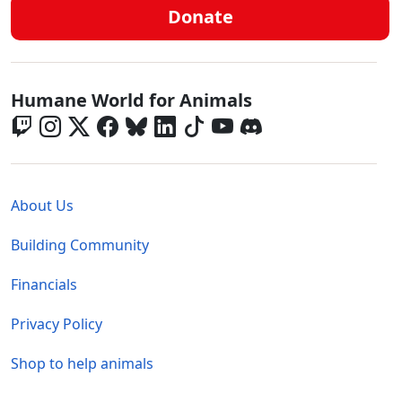
Donate
Global - Social Menu
Humane World for Animals
Global - Legal Menu
About Us
Building Community
Financials
Privacy Policy
Shop to help animals