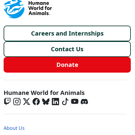
Footer menu
Careers and Internships
Contact Us
Donate
Global - Social Menu
Humane World for Animals
Global - Legal Menu
About Us