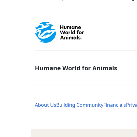
Global - Soci
Humane World for Animals
Global - Leg
About Us
Building Community
Financials
Priv