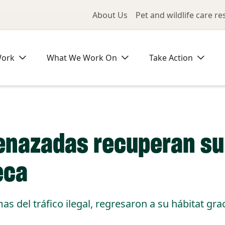
Utility Me
About Us
Pet and wildlife care r
Work
What We Work On
Take Action
azadas recuperan su l
eca
s del tráfico ilegal, regresaron a su hábitat gr