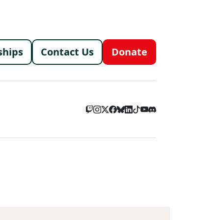
menu
ships
Contact Us
Donate