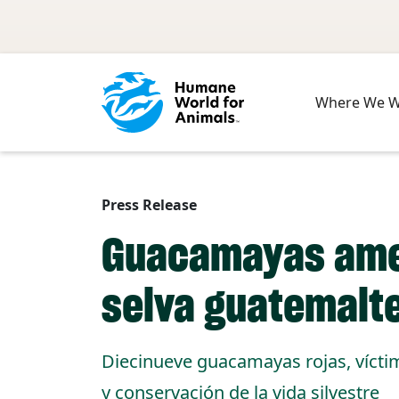
Skip to main content
Where We 
Press Release
Guacamayas amen
selva guatemalt
Diecinueve guacamayas rojas, víctima
y conservación de la vida silvestre