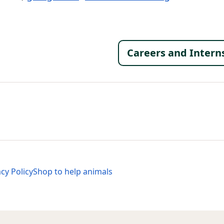
Footer 
Careers and Intern
al Menu
al Menu
acy Policy
Shop to help animals