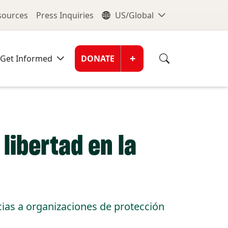
nu
Global Me
esources
Press Inquiries
US/Global
Donate Men
+
Get Informed
DONATE
ibertad en la
acias a organizaciones de protección