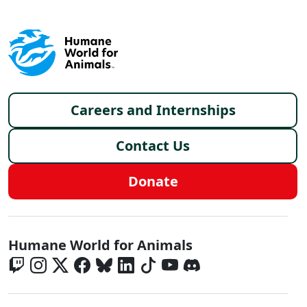
Footer menu
Careers and Internships
Contact Us
Donate
Global - Social Menu
Humane World for Animals
Global - Legal Menu