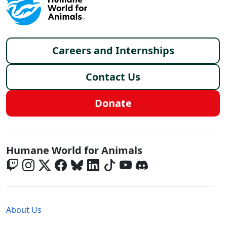
Footer menu
Careers and Internships
Contact Us
Donate
Global - Social Menu
Humane World for Animals
Global - Legal Menu
About Us