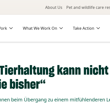
Utility Me
About Us
Pet and wildlife care r
Work
What We Work On
Take Action
 Tierhaltung kann nicht
e bisher“
nnen beim Übergang zu einem mitfühlenderen Le