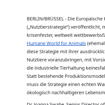
BERLIN/BRÜSSEL - Die Europäische 
(„Nutztierstrategie“) veröffentlicht, 
krisenfester, weltweit wettbewerbsf
Humane World for Animals
(ehemals
diese Strategie mit ihrer ausdrückl
Nutztiere voranzubringen, mit Vorsi
die industrielle Tierhaltung keinesfa
Statt bestehende Produktionsmodelle
muss die Strategie einen echten Wa
ökologisch nachhaltigeren Lebensmi
Dr. Joanna Swabe, Senior Director o