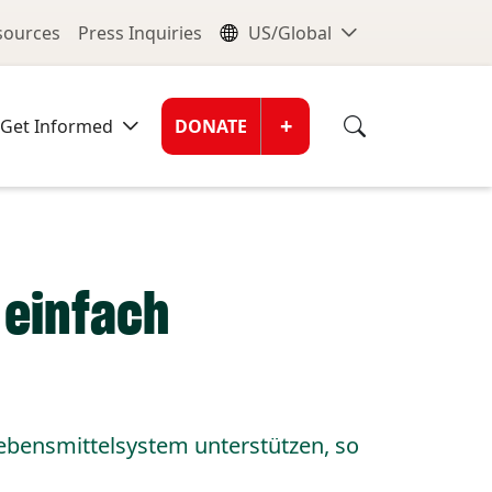
nu
Global Me
esources
Press Inquiries
US/Global
Donate Men
+
Get Informed
DONATE
 einfach
bensmittelsystem unterstützen, so