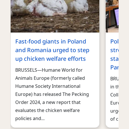
Fast-food giants in Poland
Policy
and Romania urged to step
streng
up chicken welfare efforts
standa
Parlia
BRUSSELS—Humane World for
Animals Europe (formerly called
BRUSSEL
Humane Society International
in the “
Europe) has released The Pecking
Collabor
Order 2024, a new report that
European
evaluates the chicken welfare
urgent r
policies and...
of chicke