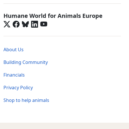
Europe - Social Menu
Humane World for Animals Europe
Global - Legal Menu
About Us
Building Community
Financials
Privacy Policy
Shop to help animals